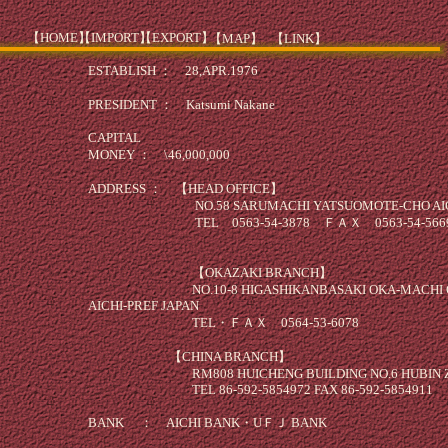
【HOME】
【IMPORT】
【EXPORT】
【MAP】
【LINK】
ESTABLISH ： 28,APR.1976
PRESIDENT ： Katsumi Nakane
CAPITAL
MONEY ： \46,000,000
ADDRESS ： 【HEAD OFFICE】
NO.58 SARUMACHI YATSUOMOTE-CHO AICHI-
TEL 0563-54-3878 ＦＡＸ 0563-54-566
【OKAZAKI BRANCH】
NO.10-8 HIGASHIKANBASAKI OKA-MACHI OK
AICHI-PREF JAPAN
TEL・ＦＡＸ 0564-53-6078
【CHINA BRANCH】
RM808 HUICHENG BUILDING NO.6 HUBIN ZH
TEL 86-592-5854972 FAX 86-592-5854911
BANK ： AICHI BANK・UＦＪ BANK