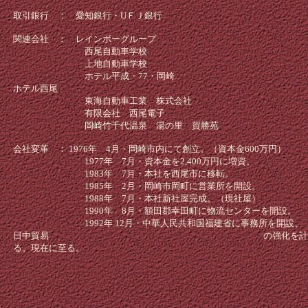
取引銀行 ： 愛知銀行・UＦＪ銀行
関連会社 ： レインボーグループ
西尾自動車学校
上地自動車学校
ホテル平成・77・岡崎
ホテル西尾
東海自動車工業 株式会社
有限会社 西尾電子
岡崎竹千代温泉 湯の里 賀勝苑
会社変革 ： 1976年 4月・岡崎市内にて創立。（資本金600万円）
1977年 7月・資本金を2,400万円に増資。
1983年 7月・本社を西尾市に移転。
1985年 2月・岡崎市岡町に営業所を開設。
1988年 7月・本社新社屋完成。（現社屋）
1990年 8月・額田郡幸田町に物流センターを開設。
1992年 12月・中華人民共和国福建省に事務所を開設、
日中貿易 の強化を計
る。現在に至る。