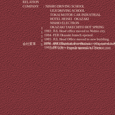
RELATION
COMPANY ：NISHIO DRIVING SCHOOL
UEJI DRIVING SCHOOL
TOKAI MOTOR CAR INDUSTRIAL
HOTEL HEISEI . OKAZAKI
NISHIO ELECTRON
OKAZAKI TAKECHIYO HOT SPRING
1
JUL Head office moved to Nishio city.
1
FEB Okazaki branch opened.
1
JUL Head Office moved to new building.
1
AUG Physical distrubution centre opend in 
会社変革 ： 1976. APR Established in Okazaki.（Capital money 
1
DEC New branch opened in China.
1977. JUL Capital increase to \24,000,000.