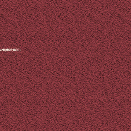
Kota-town.
\6,000,000)