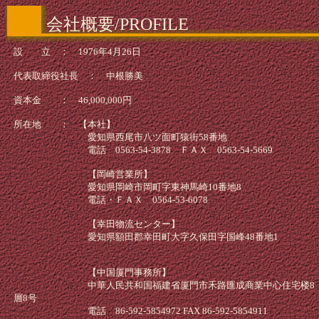
会社概要/PROFILE
設 立 ： 1976年4月26日
代表取締役社長 ： 中根勝美
資本金 ： 46,000,000円
所在地 ： 【本社】
愛知県西尾市八ツ面町猿街58番地
電話 0563-54-3878 ＦＡＸ 0563-54-5669
【岡崎営業所】
愛知県岡崎市岡町字東神馬崎10番地8
電話・ＦＡＸ 0564-53-6078
【幸田物流センター】
愛知県額田郡幸田町大字久保田字国峰48番地1
【中国厦門事務所】
中華人民共和国福建省厦門市禾路匯成商業中心住宅楼8
層8号
電話 86-592-5854972 FAX 86-592-5854911