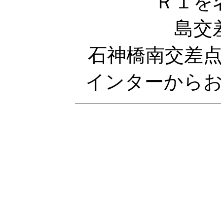
Ｒ１を
島交
石神橋南交差
インターから