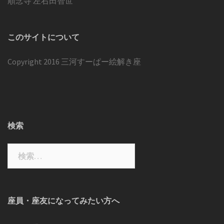
順念寺 左右田智世
このサイトについて
Copyright 2016 三河すーぱー絵解き座
検索
検
索:
座員・座友になってみたい方へ