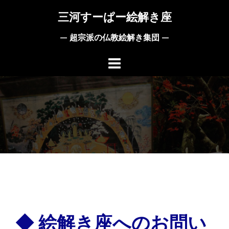
コ
三河すーぱー絵解き座
ン
テ
— 超宗派の仏教絵解き集団 —
ン
ツ
へ
ス
キ
ッ
プ
◆ 絵解き座へのお問い