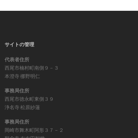
サイトの管理
代表者住所
西尾市楠村町南側９－３
本澄寺 梛野明仁
事務局住所
西尾市徳永町東側３９
浄名寺 松原紗蓮
事務局住所
岡崎市舞木町阿形３７－２