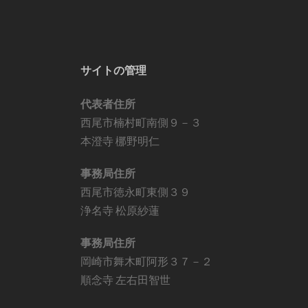
サイトの管理
代表者住所
西尾市楠村町南側９－３
本澄寺 梛野明仁
事務局住所
西尾市徳永町東側３９
浄名寺 松原紗蓮
事務局住所
岡崎市舞木町阿形３７－２
順念寺 左右田智世