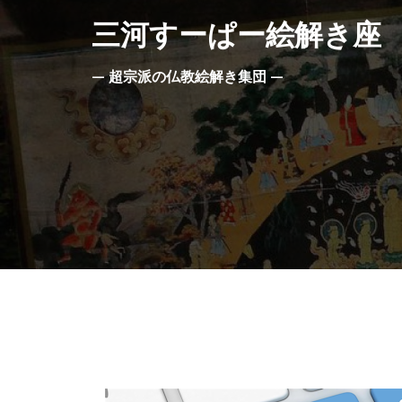
コ
三河すーぱー絵解き座
ン
テ
— 超宗派の仏教絵解き集団 —
ン
ツ
へ
ス
キ
ッ
プ