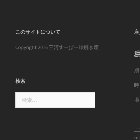
このサイトについて
座
Copyright 2016 三河すーぱー絵解き座
期
検索
時
検
場
索:
こ
mi