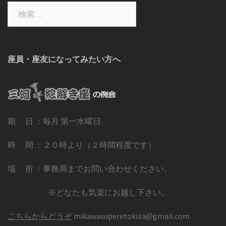
検
索:
座員・座友になってみたい方へ
期 日 ：毎月 第一水曜日
時 間 ：２０時より（２時間程度です）
場 所 ：事務局までお問い合わせください。
※どなたも気楽にお越し下さい。
こちらからどうぞ
mikawasuperetokiza@gmail.com