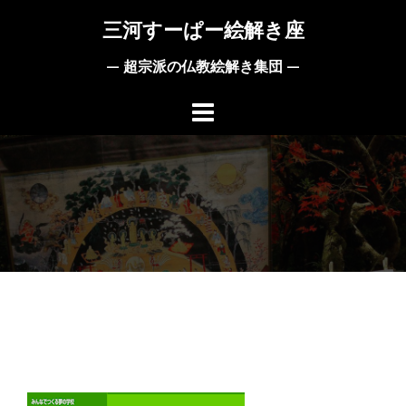
コ
三河すーぱー絵解き座
ン
テ
— 超宗派の仏教絵解き集団 —
ン
ツ
へ
ス
キ
ッ
プ