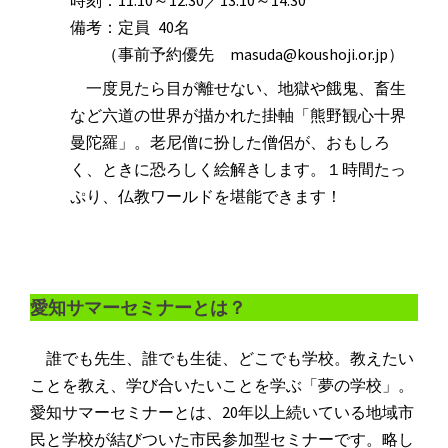
時刻：11:10～12:30／13:10～14:30
備考：定員 40名
（事前予約優先 masuda@koushoji.or.jp）
一度見たら目が離せない、地獄や餓鬼、畜生
など六道の世界が描かれた掛軸「熊野観心十界
曼陀羅」。老尼僧に扮した僧侶が、おもしろ
く、ときに恐ろしく絵解きします。１時間たっ
ぷり、仏教ワールドを堪能できます！
愛知サマーセミナーとは？
誰でも先生、誰でも生徒、どこでも学校。教えたい
ことを教え、学び合いたいことを学ぶ「夢の学校」。
愛知サマーセミナーとは、20年以上続いている地域市
民と学校が結びついた市民参加型セミナーです。略し