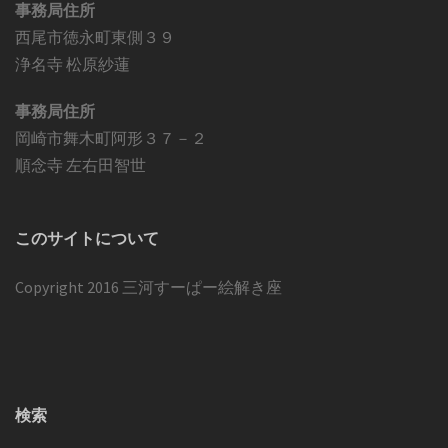
事務局住所
西尾市徳永町東側３９
浄名寺 松原紗蓮
事務局住所
岡崎市舞木町阿形３７－２
順念寺 左右田智世
このサイトについて
Copyright 2016 三河すーぱー絵解き座
検索