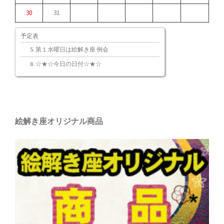
30
31
予定表
第１水曜日は絵解き座 例会
☆★☆今日の日付☆★☆
絵解き座オリジナル商品