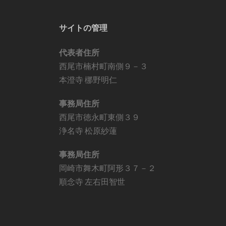
サイトの管理
代表者住所
西尾市楠村町南側９－３
本澄寺 梛野明仁
事務局住所
西尾市徳永町東側３９
浄名寺 松原紗蓮
事務局住所
岡崎市舞木町阿形３７－２
順念寺 左右田智世