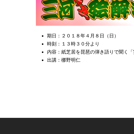
期日：２０１８年４月８日（日）
時刻：１３時３０分より
内容：紙芝居を琵琶の弾き語りで聞く「
出講：梛野明仁