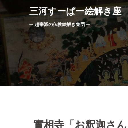
コ
三河すーぱー絵解き座
ン
テ
— 超宗派の仏教絵解き集団 —
ン
ツ
へ
ス
キ
ッ
プ
實相寺「お釈迦さん