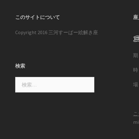
このサイトについて
座
Copyright 2016 三河すーぱー絵解き座
期
検索
時
検
場
索:
こ
mi