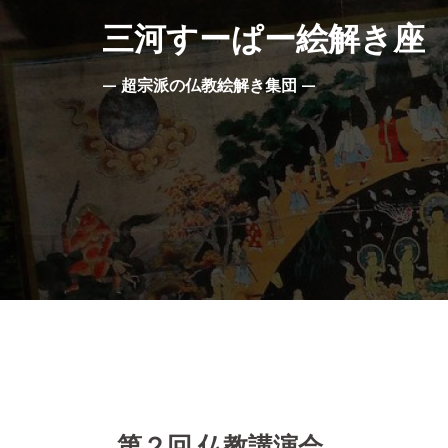
コ
三河すーぱー絵解き座
ン
テ
— 超宗派の仏教絵解き集団 —
ン
ツ
へ
ス
キ
ッ
プ
第２回 仏教講演会