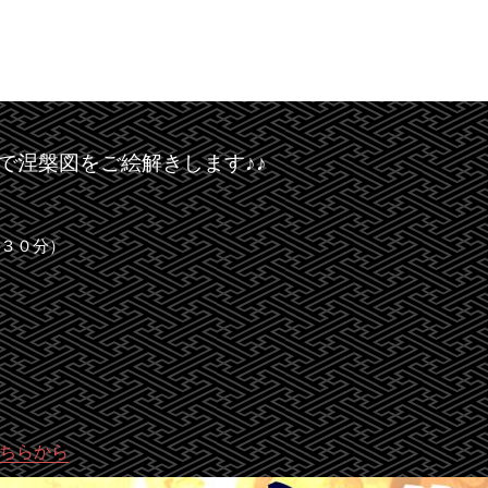
で涅槃図をご絵解きします♪♪
時３０分）
ちらから