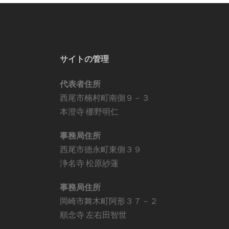
サイトの管理
代表者住所
西尾市楠村町南側９－３
本澄寺 梛野明仁
事務局住所
西尾市徳永町東側３９
浄名寺 松原紗蓮
事務局住所
岡崎市舞木町阿形３７－２
順念寺 左右田智世