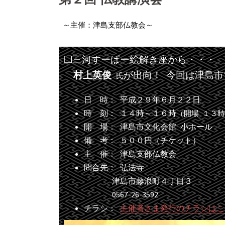
～主催：津島支部仏教会～
❑三河すーぱー絵解き座から・・・
村上英俊
が出向！ 今回は津島市
氏
日 時： 平成２９年６月２２日
時 刻： １４時～１６時
（開場 １３
開 場： 津島市文化会館 小ホール
備 考： ５００円（チケット）
主 催： 津島支部仏教会
問合先： 弘法寺
津島市藤浪町４丁目３
0567-26-3592
チラシ：
主催者さま発行のチラシはこ