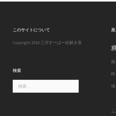
このサイトについて
座
Copyright 2016 三河すーぱー絵解き座
期
検索
時
検
場
索:
こ