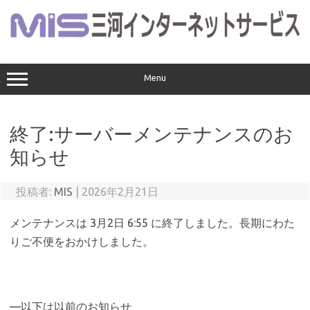
コ
ン
テ
ン
ツ
へ
ス
Menu
キ
ッ
プ
終了:サーバーメンテナンスのお
知らせ
投稿者:
MIS
|
2026年2月21日
メンテナンスは 3月2日 6:55 に終了しました。長期にわた
りご不便をおかけしました。
—以下は以前のお知らせ