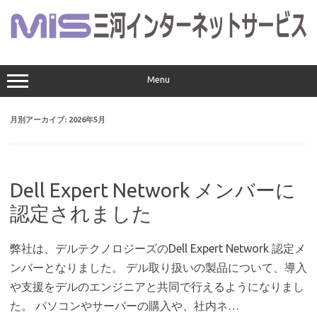
コ
ン
テ
ン
ツ
へ
ス
Menu
キ
ッ
プ
月別アーカイブ:
2026年5月
Dell Expert Network メンバーに
認定されました
弊社は、デルテクノロジーズのDell Expert Network 認定メ
ンバーとなりました。 デル取り扱いの製品について、導入
や支援をデルのエンジニアと共同で行えるようになりまし
た。 パソコンやサーバーの購入や、社内ネ…