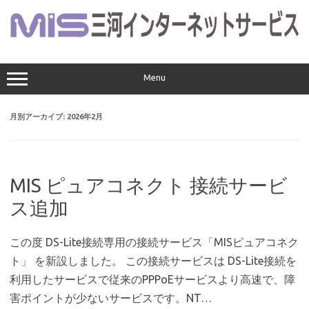
コ
ン
テ
ン
ツ
へ
ス
Menu
キ
ッ
プ
月別アーカイブ:
2026年2月
MIS ピュアコネクト 接続サービ
ス追加
この度 DS-Lite接続専用の接続サービス「MISピュアコネク
ト」 を新設しました。 この接続サービスは DS-Lite接続を
利用したサービスで従来のPPPoEサービスより高速で、障
害ポイントが少ないサービスです。NT…