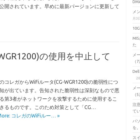
DM
公開されています。早めに最新バージョンに更新して
メン
月3
10
M
た
WGR1200)の使用を中止して
メ
（7月
De
2
のコレガからWiFiルータ(CG-WGR1200)の脆弱性につ
メ
知が出ています。告知された脆弱性は深刻なもので悪
（5月
る第3者がネットワークを攻撃するために使用するこ
注意
きるものです。このため対策として「CG…
て
More: コレガのWiFiルー… »
パ
を
スイ