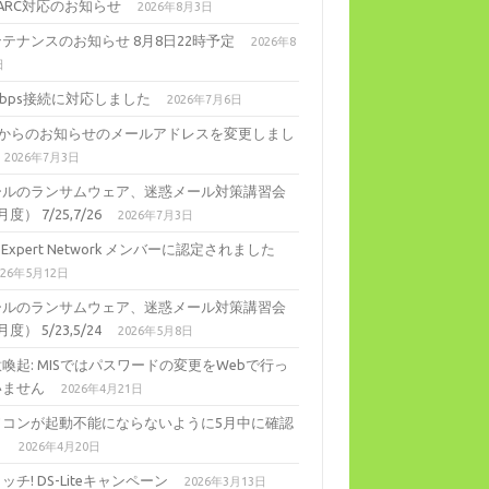
ARC対応のお知らせ
2026年8月3日
テナンスのお知らせ 8月8日22時予定
2026年8
日
Gbps接続に対応しました
2026年7月6日
ISからのお知らせのメールアドレスを変更しまし
2026年7月3日
ールのランサムウェア、迷惑メール対策講習会
度） 7/25,7/26
2026年7月3日
ll Expert Network メンバーに認定されました
026年5月12日
ールのランサムウェア、迷惑メール対策講習会
度） 5/23,5/24
2026年5月8日
喚起: MISではパスワードの変更をWebで行っ
いません
2026年4月21日
ソコンが起動不能にならないように5月中に確認
。
2026年4月20日
ッチ! DS-Liteキャンペーン
2026年3月13日