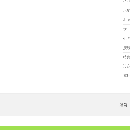
イ
お
キ
サ
セ
接
特
設
運
運営: