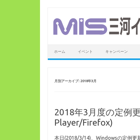
コ
ン
テ
ン
ツ
へ
ス
キ
ッ
ホーム
イベント
キャンペーン
プ
月別アーカイブ:
2018年3月
2018年3月度の定例更新(
Player/Firefox)
本日(2018/3/14)、Windowsの定例更