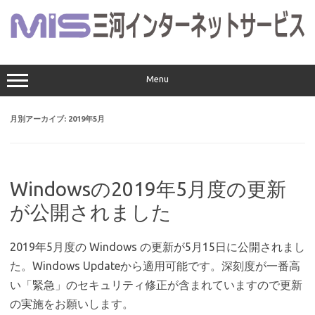
コ
ン
テ
ン
ツ
へ
ス
Menu
キ
ッ
プ
月別アーカイブ:
2019年5月
Windowsの2019年5月度の更新
が公開されました
2019年5月度の Windows の更新が5月15日に公開されまし
た。Windows Updateから適用可能です。深刻度が一番高
い「緊急」のセキュリティ修正が含まれていますので更新
の実施をお願いします。