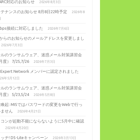
ARC対応のお知らせ
2026年8月3日
テナンスのお知らせ 8月8日22時予定
2026年8
日
Gbps接続に対応しました
2026年7月6日
ISからのお知らせのメールアドレスを変更しまし
2026年7月3日
ールのランサムウェア、迷惑メール対策講習会
度） 7/25,7/26
2026年7月3日
ll Expert Network メンバーに認定されました
026年5月12日
ールのランサムウェア、迷惑メール対策講習会
度） 5/23,5/24
2026年5月8日
喚起: MISではパスワードの変更をWebで行っ
いません
2026年4月21日
ソコンが起動不能にならないように5月中に確認
。
2026年4月20日
ッチ! DS-Liteキャンペーン
2026年3月13日