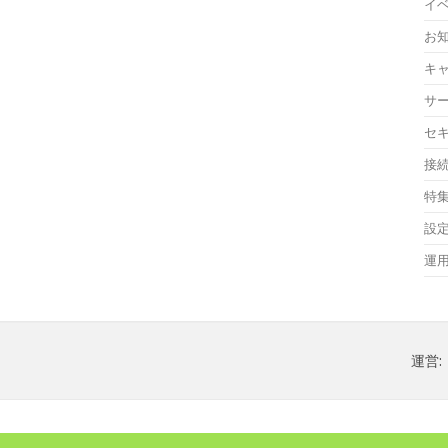
イ
お
キ
サ
セ
接
特
設
運
運営: