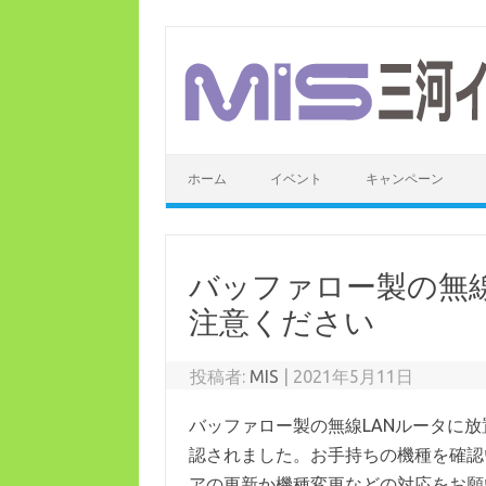
コ
ン
テ
ン
ツ
へ
ス
キ
ッ
ホーム
イベント
キャンペーン
プ
バッファロー製の無線
注意ください
投稿者:
MIS
|
2021年5月11日
バッファロー製の無線LANルータに
認されました。お手持ちの機種を確認
アの更新か機種変更などの対応をお願