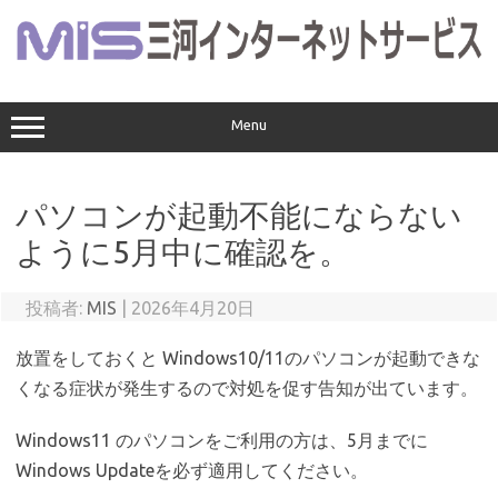
コ
ン
テ
ン
ツ
へ
ス
Menu
キ
ッ
プ
パソコンが起動不能にならない
ように5月中に確認を。
投稿者:
MIS
|
2026年4月20日
放置をしておくと Windows10/11のパソコンが起動できな
くなる症状が発生するので対処を促す告知が出ています。
Windows11 のパソコンをご利用の方は、5月までに
Windows Updateを必ず適用してください。