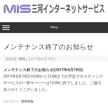
コ
ン
テ
ン
ツ
へ
ス
Menu
キ
ッ
プ
メンテナンス終了のお知らせ
投稿者:
MIS
|
2017年6月19日
メンテナンス終了のお知らせ(
2017年6月19日)
2017年6月19日10:00から15:00までの予定でホスティング
サービスの一部サーバーは12:00に終了しました。ご協力
ありがとうございました。
カテゴリー:
運用情報