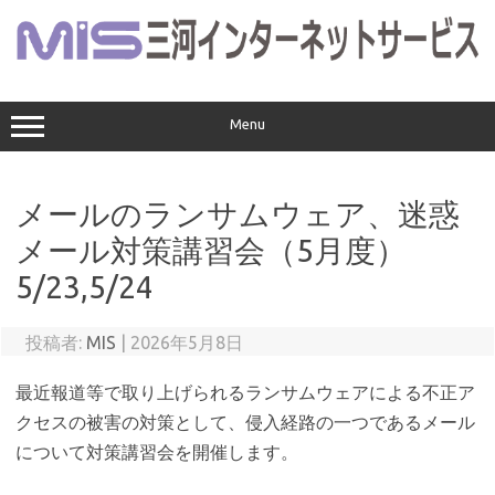
コ
ン
テ
ン
ツ
へ
ス
Menu
キ
ッ
プ
メールのランサムウェア、迷惑
メール対策講習会（5月度）
5/23,5/24
投稿者:
MIS
|
2026年5月8日
最近報道等で取り上げられるランサムウェアによる不正ア
クセスの被害の対策として、侵入経路の一つであるメール
について対策講習会を開催します。