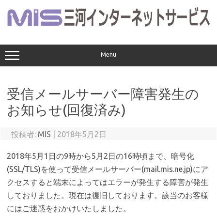
コ
ン
テ
ン
ツ
へ
ス
Menu
キ
ッ
プ
受信メールサーバー障害発生の
お知らせ(回復済み)
投稿者:
MIS
|
2018年5月2日
2018年5月1日の9時から5月2日の16時頃まで、暗号化
(SSL/TLS)を使って受信メールサーバー(mail.mis.ne.jp)にア
クセスすると端末によってはエラーが発生する障害が発生
しておりました。現在は復旧しております。該当のお客様
にはご迷惑をおかけいたしました。