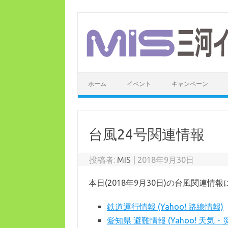
コ
ン
テ
ン
ツ
へ
ス
キ
ッ
ホーム
イベント
キャンペーン
プ
台風24号関連情報
投稿者:
MIS
|
2018年9月30日
本日(2018年9月30日)の台風関連
鉄道運行情報 (Yahoo! 路線情報)
愛知県 避難情報 (Yahoo! 天気・