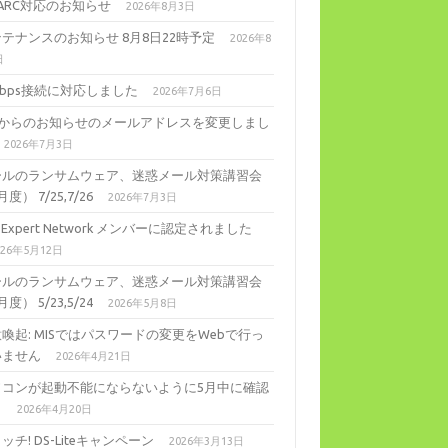
ARC対応のお知らせ
2026年8月3日
テナンスのお知らせ 8月8日22時予定
2026年8
日
Gbps接続に対応しました
2026年7月6日
ISからのお知らせのメールアドレスを変更しまし
2026年7月3日
ールのランサムウェア、迷惑メール対策講習会
度） 7/25,7/26
2026年7月3日
ll Expert Network メンバーに認定されました
026年5月12日
ールのランサムウェア、迷惑メール対策講習会
度） 5/23,5/24
2026年5月8日
喚起: MISではパスワードの変更をWebで行っ
いません
2026年4月21日
ソコンが起動不能にならないように5月中に確認
。
2026年4月20日
ッチ! DS-Liteキャンペーン
2026年3月13日