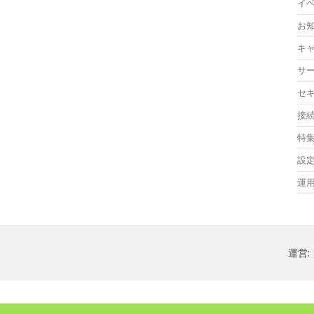
イ
お
キ
サ
セ
接
特
設
運
運営: