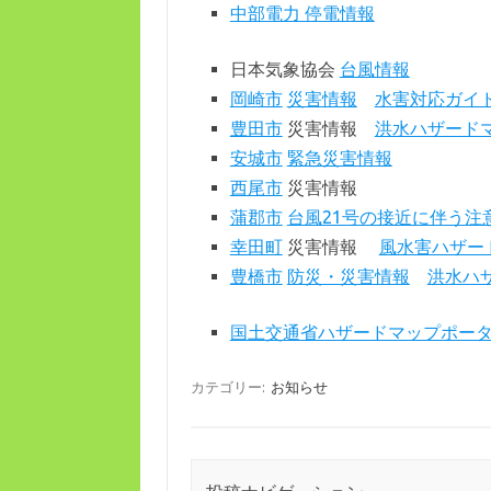
中部電力 停電情報
日本気象協会
台風情報
岡崎市
災害情報
水害対応ガイ
豊田市
災害情報
洪水ハザード
安城市
緊急災害情報
西尾市
災害情報
蒲郡市
台風21号の接近に伴う注
幸田町
災害情報
風水害ハザー
豊橋市
防災・災害情報
洪水ハ
国土交通省ハザードマップポー
カテゴリー:
お知らせ