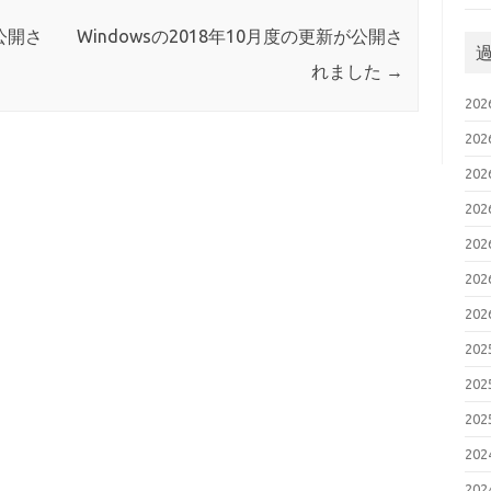
で公開さ
Windowsの2018年10月度の更新が公開さ
れました
→
20
20
20
20
20
20
20
20
20
20
20
20