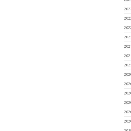
20
20
20
20
20
20
20
20
20
20
20
20
20
20