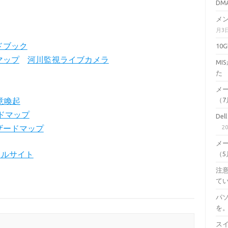
DM
メン
月3
ドブック
10
マップ
河川監視ライブカメラ
M
た
メ
意喚起
（7月
ドマップ
De
ザードマップ
2
メ
タルサイト
（5月
注意
て
パ
を
スイ