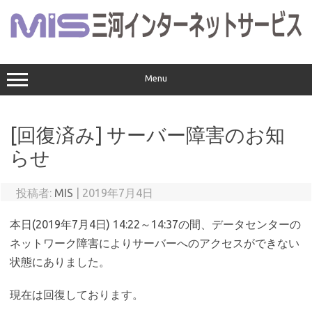
コ
ン
テ
ン
ツ
へ
ス
Menu
キ
ッ
プ
[回復済み] サーバー障害のお知
らせ
投稿者:
MIS
|
2019年7月4日
本日(2019年7月4日) 14:22～14:37の間、データセンターの
ネットワーク障害によりサーバーへのアクセスができない
状態にありました。
現在は回復しております。