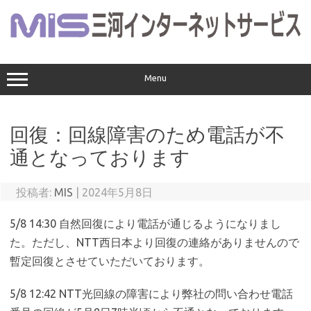
コ
ン
テ
ン
ツ
へ
ス
Menu
キ
ッ
プ
回復：回線障害のため電話が不
通となっております
投稿者:
MIS
|
2024年5月8日
5/8 14:30 自然回復により電話が通じるようになりまし
た。ただし、NTT西日本より回復の連絡がありませんので
暫定回復とさせていただいております。
5/8 12:42 NTT光回線の障害により弊社の問い合わせ電話