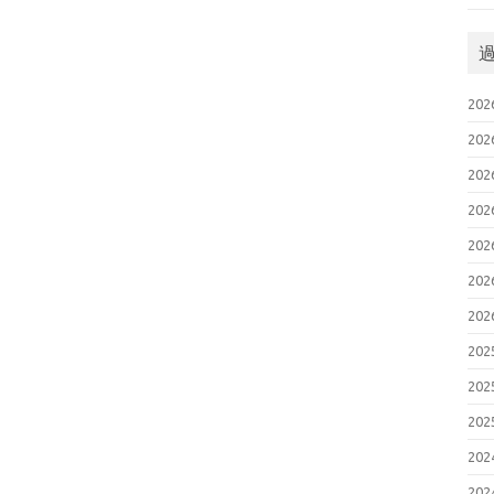
20
20
20
20
20
20
20
20
20
20
20
20