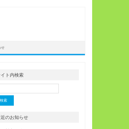
わせ
サイト内検索
最近のお知らせ