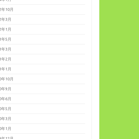
22年10月
22年3月
22年1月
21年5月
21年3月
21年2月
21年1月
20年10月
20年9月
20年6月
20年5月
20年3月
20年1月
19年12月