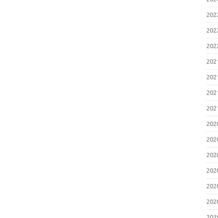
20
20
20
20
20
20
20
20
20
20
20
20
20
20