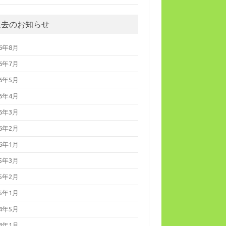
過去のお知らせ
26年8月
26年7月
26年5月
26年4月
26年3月
26年2月
26年1月
25年3月
25年2月
25年1月
24年5月
24年1月