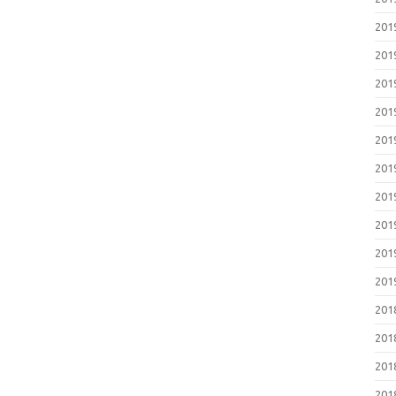
20
20
20
20
20
20
20
20
20
20
20
20
20
20