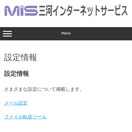
コ
ン
テ
ン
ツ
へ
ス
Menu
キ
ッ
プ
設定情報
設定情報
さまざまな設定について掲載します。
メール設定
ファイル転送ツール