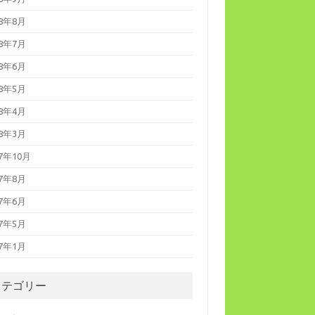
18年8月
18年7月
18年6月
18年5月
18年4月
18年3月
17年10月
17年8月
17年6月
17年5月
17年1月
カテゴリー