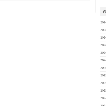
20
20
20
20
20
20
20
20
20
20
20
20