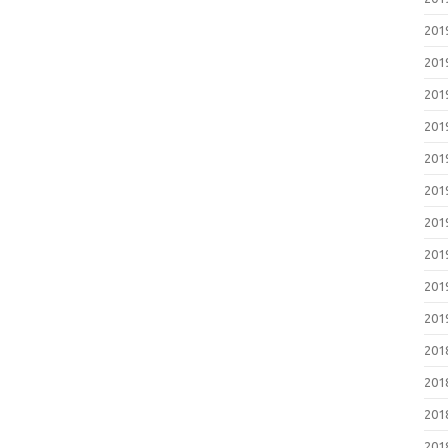
20
20
20
20
20
20
20
20
20
20
20
20
20
20