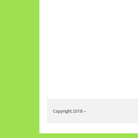
Copyright 2018～