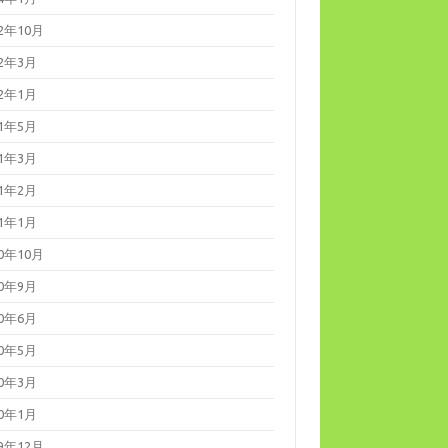
22年10月
22年3月
22年1月
21年5月
21年3月
21年2月
21年1月
20年10月
20年9月
20年6月
20年5月
20年3月
20年1月
19年12月