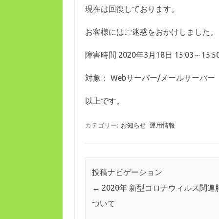
現在は回復しております。
お客様にはご迷惑をおかけしました。
障害時間 2020年3月18日 15:03～15:5
対象： Webサーバー/メールサーバー
以上です。
カテゴリー:
お知らせ
運用情報
投稿ナビゲーション
←
2020年 新型コロナウィルス関連
ついて