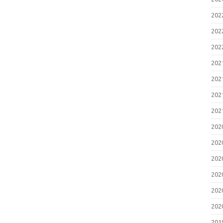
20
20
20
20
20
20
20
20
20
20
20
20
20
20