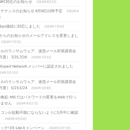
ARC対応のお知らせ
2026年8月3日
テナンスのお知らせ 8月8日22時予定
2026年8
日
Gbps接続に対応しました
2026年7月6日
ISからのお知らせのメールアドレスを変更しまし
2026年7月3日
ールのランサムウェア、迷惑メール対策講習会
度） 7/25,7/26
2026年7月3日
ll Expert Network メンバーに認定されました
026年5月12日
ールのランサムウェア、迷惑メール対策講習会
度） 5/23,5/24
2026年5月8日
喚起: MISではパスワードの変更をWebで行っ
いません
2026年4月21日
ソコンが起動不能にならないように5月中に確認
。
2026年4月20日
ッチ! DS-Liteキャンペーン
2026年3月13日