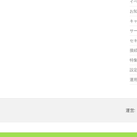
イ
お
キ
サ
セ
接
特
設
運
運営: