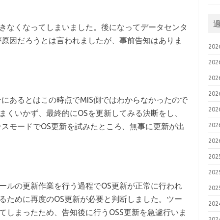
きなくなってしまいました。後になってデータセンタ
が原因だろうとは言われましたが、事前告知はありま
20
20
20
20
ンにあるとはこの時点でMIS側ではわからなかったので
20
まくいかず、最終的にOSを更新してみる決断をし、
20
ンスモードでOS更新を試みたところ、無事に更新が出
20
20
20
ールの更新作業を行う過程でOS更新が正常に行われ
20
るために再度のOS更新が必要と判断しました。ツー
20
てしまったため、告知後に行うOSS更新を急遽行いま
20