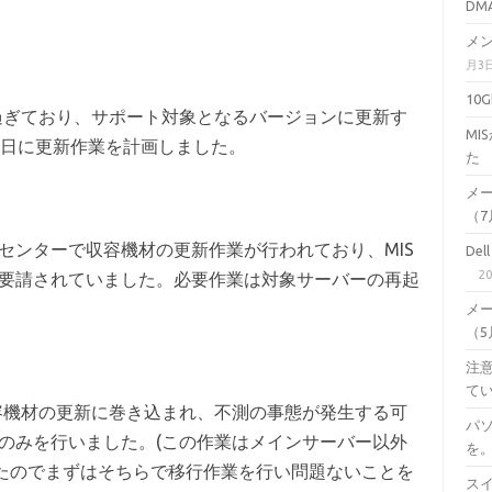
DM
メン
月3
10
過ぎており、サポート対象となるバージョンに更新す
M
1日に更新作業を計画しました。
た
メ
（7月
センターで収容機材の更新作業が行われており、MIS
De
2
要請されていました。必要作業は対象サーバーの再起
メ
（5月
注意
て
容機材の更新に巻き込まれ、不測の事態が発生する可
パ
のみを行いました。(この作業はメインサーバー以外
を
したのでまずはそちらで移行作業を行い問題ないことを
スイ