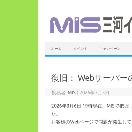
コ
ン
テ
ン
ツ
へ
ス
キ
ッ
ホーム
イベント
キャンペーン
プ
復旧： Webサーバ
投稿者:
MIS
|
2026年3月5日
2026年3月6日 19時現在、MIS
た。
お客様のWebページで問題が発生し