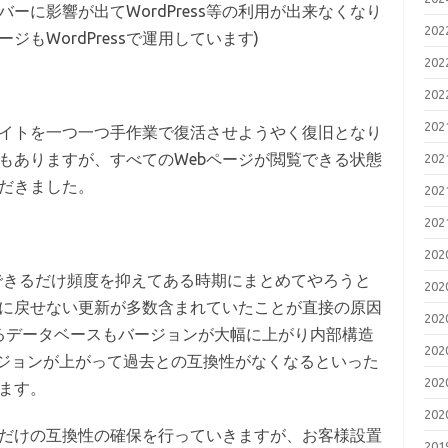
ーに影響が出てWordPress等の利用が出来なくなり
20
ジもWordPressで運用しています)
20
20
20
様のサイトを一つ一つ手作業で復活させようやく復旧となり
もありますが、すべてのWebページが閲覧できる状態
20
だきました。
20
20
20
できるだけ頻度を抑えてある時期にまとめてやろうと
20
に戻せない更新が多数含まれていたことが直接の原因
20
ているデータベースもバージョンが大幅に上がり内部構造
20
ージョンが上がって過去との互換性がなくなるといった
20
ます。
20
だけの互換性の確保を行っていきますが、お客様設置
20