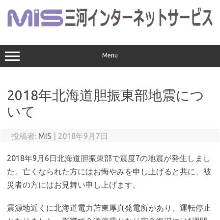
コ
ン
テ
ン
ツ
へ
ス
Menu
キ
ッ
プ
2018年北海道胆振東部地震につ
いて
投稿者:
MIS
|
2018年9月7日
2018年9月6日北海道胆振東部で震度7の地震が発生しまし
た。亡くなられた方にはお悔やみを申し上げると共に、被
災者の方にはお見舞い申し上げます。
震源地近くに北海道電力苫東厚真発電所があり、運転停止