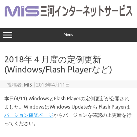
コ
ン
テ
ン
ツ
へ
ス
Menu
キ
ッ
プ
2018年４月度の定例更新
(Windows/Flash Playerなど)
投稿者:
MIS
|
2018年4月11日
本日(4/11) WindowsとFlash Playerの定例更新が公開され
ました。WindowsはWindows Updateから Flash Playerは
バージョン確認ページ
からバージョンを確認の上更新を行
ってください。