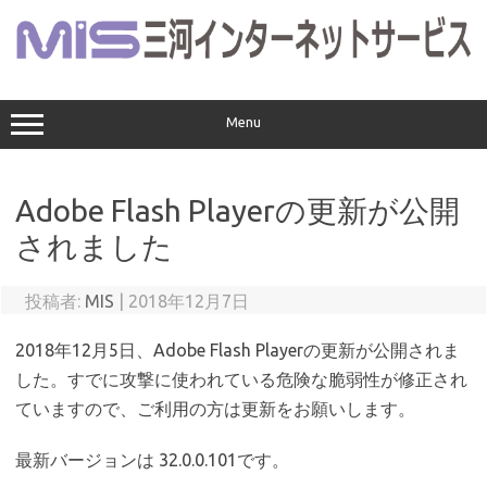
コ
ン
テ
ン
ツ
へ
ス
Menu
キ
ッ
プ
Adobe Flash Playerの更新が公開
されました
投稿者:
MIS
|
2018年12月7日
2018年12月5日、Adobe Flash Playerの更新が公開されま
した。すでに攻撃に使われている危険な脆弱性が修正され
ていますので、ご利用の方は更新をお願いします。
最新バージョンは 32.0.0.101です。