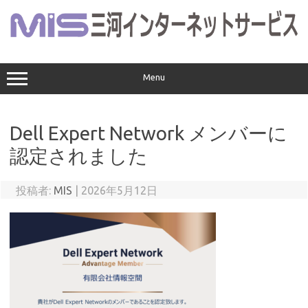
コ
ン
テ
ン
ツ
へ
ス
Menu
キ
ッ
プ
Dell Expert Network メンバーに
認定されました
投稿者:
MIS
|
2026年5月12日