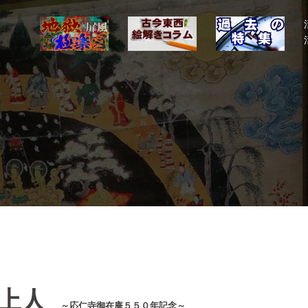
如上人
～応仁寺御在庵５５０年記念～