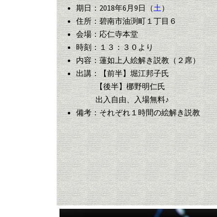
期日：2018年6月9日（
土
）
住所：碧南市油渕町１丁目６
会場：応仁寺本堂
時刻：１３：３０より
内容：蓮如上人絵解き説教（２席）
出講：【前半】堀江邦子氏
【後半】梛野明仁氏
出入自由、入場無料♪
備考：それぞれ１時間の絵解き説教