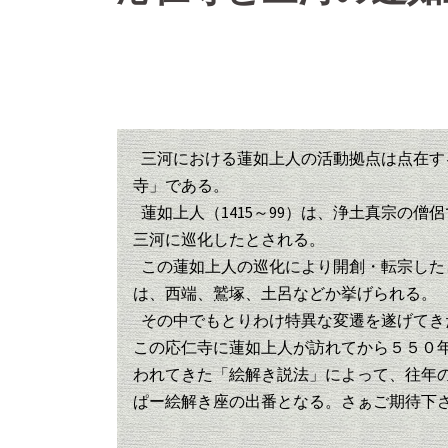
三河における蓮如上人の活動拠点は点在す
寺」である。
蓮如上人（1415～99）は、浄土真宗の僧
三河に巡化したとされる。
この蓮如上人の巡化により開創・転宗した
は、西端、鷲塚、土呂などか挙げられる。
その中でもとりわけ特異な変遷を遂げてき
この応仁寺に蓮如上人が訪れてから５５０
われてきた「絵解き説法」によって、往年
ぱー絵解き座の出番となる。さぁご期待下