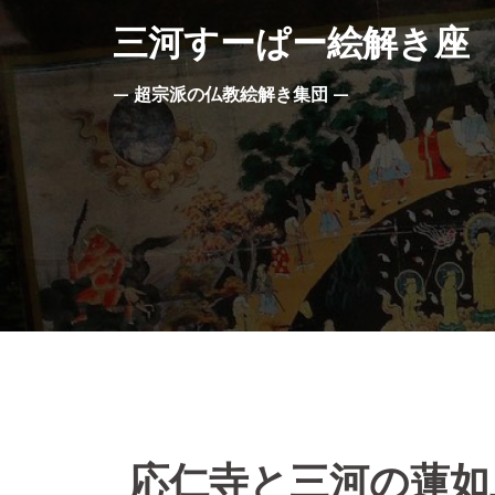
コ
三河すーぱー絵解き座
ン
テ
— 超宗派の仏教絵解き集団 —
ン
ツ
へ
ス
キ
ッ
プ
応仁寺と三河の蓮