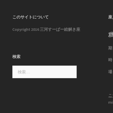
このサイトについて
座
Copyright 2016 三河すーぱー絵解き座
期
検索
時
検
場
索:
こ
mi