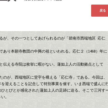
るが、その一つとしてあげられるのが「碧南市西端地区 応仁
侶であり本願寺教団の中興の祖といわれる。応仁２（1468）年に
と伝える寺院は枚挙に暇がない。蓮如上人の活動拠点として
たのが、西端地区に堂宇を構える「応仁寺」である。今回は、
年を迎えることを記念して特別事業を催す。いま西端で盛んに
のひとびとが感化された蓮如上人の足跡に迫る。そこで三河す
さい。