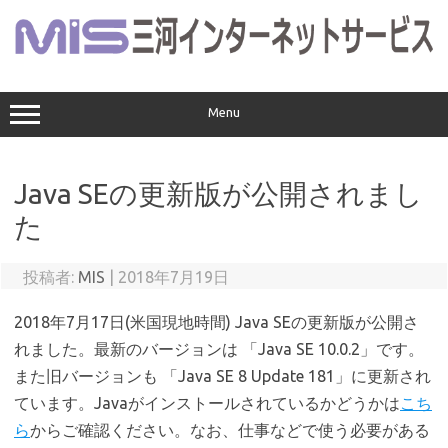
コ
ン
テ
ン
ツ
へ
ス
Menu
キ
ッ
プ
Java SEの更新版が公開されまし
た
投稿者:
MIS
|
2018年7月19日
2018年7月17日(米国現地時間) Java SEの更新版が公開さ
れました。最新のバージョンは 「Java SE 10.0.2」です。
また旧バージョンも 「Java SE 8 Update 181」に更新され
ています。Javaがインストールされているかどうかは
こち
ら
からご確認ください。なお、仕事などで使う必要がある