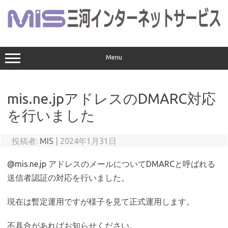
コ
ン
テ
ン
ツ
へ
ス
Menu
キ
ッ
プ
mis.ne.jpアドレスのDMARC対応
を行いました
投稿者:
MIS
|
2024年1月31日
@mis.ne.jp アドレスのメールについてDMARCと呼ばれる
送信者認証の対応を行いました。
現在は暫定運用ですが様子を見て正式運用します。
不具合があればお知らせください。