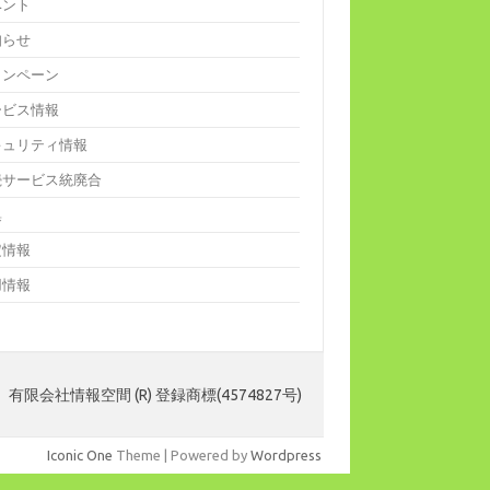
ベント
知らせ
ャンペーン
ービス情報
キュリティ情報
続サービス統廃合
集
定情報
用情報
 有限会社情報空間 (R) 登録商標(4574827号)
Iconic One
Theme | Powered by
Wordpress