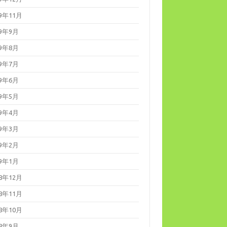
19年11月
19年9月
19年8月
19年7月
19年6月
19年5月
19年4月
19年3月
19年2月
19年1月
18年12月
18年11月
18年10月
18年9月