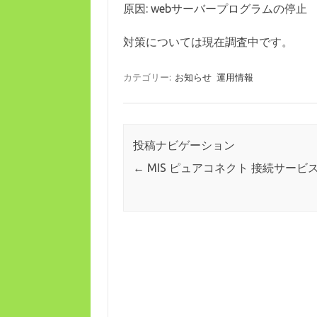
原因: webサーバープログラムの停止
対策については現在調査中です。
カテゴリー:
お知らせ
運用情報
投稿ナビゲーション
←
MIS ピュアコネクト 接続サービ