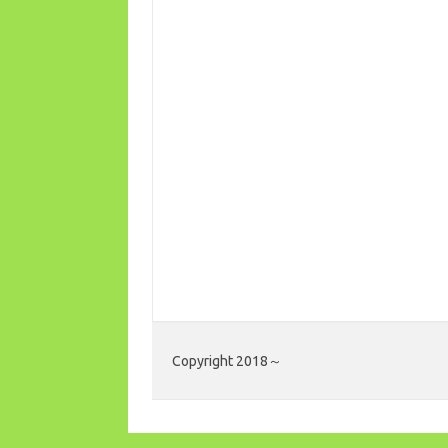
Copyright 2018～