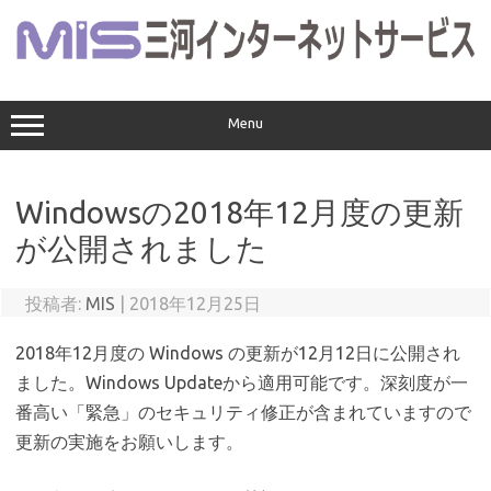
コ
ン
テ
ン
ツ
へ
ス
Menu
キ
ッ
プ
Windowsの2018年12月度の更新
が公開されました
投稿者:
MIS
|
2018年12月25日
2018年12月度の Windows の更新が12月12日に公開され
ました。Windows Updateから適用可能です。深刻度が一
番高い「緊急」のセキュリティ修正が含まれていますので
更新の実施をお願いします。