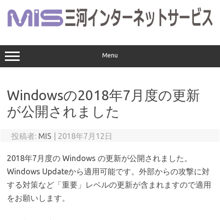
コ
ン
テ
ン
ツ
へ
ス
Menu
キ
ッ
プ
Windowsの2018年7月度の更新
が公開されました
投稿者:
MIS
|
2018年7月12日
2018年7月度の Windows の更新が公開されました。
Windows Updateから適用可能です。外部からの攻撃に対
する対策など「重要」レベルの更新が含まれますので適用
をお願いします。