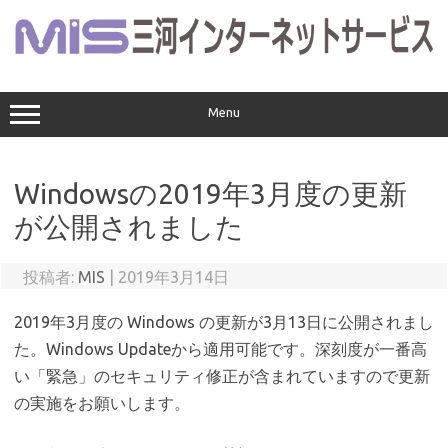
コ
ン
テ
ン
ツ
へ
ス
Menu
キ
ッ
プ
Windowsの2019年3月度の更新
が公開されました
投稿者:
MIS
|
2019年3月14日
2019年3月度の Windows の更新が3月13日に公開されまし
た。Windows Updateから適用可能です。深刻度が一番高
い「緊急」のセキュリティ修正が含まれていますので更新
の実施をお願いします。