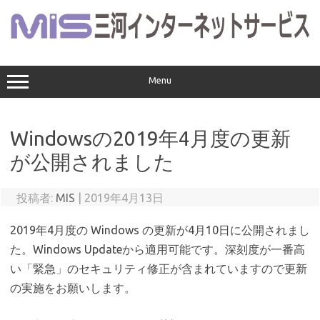
コ
ン
テ
ン
ツ
へ
ス
Menu
キ
ッ
プ
Windowsの2019年4月度の更新
が公開されました
投稿者:
MIS
|
2019年4月13日
2019年4月度の Windows の更新が4月10日に公開されまし
た。Windows Updateから適用可能です。深刻度が一番高
い「緊急」のセキュリティ修正が含まれていますので更新
の実施をお願いします。