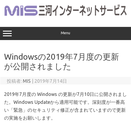
コ
ン
テ
ン
ツ
へ
ス
Menu
キ
ッ
プ
Windowsの2019年7月度の更新
が公開されました
投稿者:
MIS
|
2019年7月14日
2019年7月度の Windows の更新が7月10日に公開されまし
た。Windows Updateから適用可能です。深刻度が一番高
い「緊急」のセキュリティ修正が含まれていますので更新
の実施をお願いします。