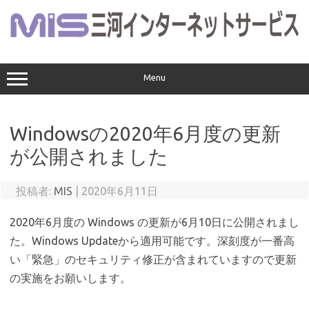
コ
ン
テ
ン
ツ
へ
ス
Menu
キ
ッ
プ
Windowsの2020年6月度の更新
が公開されました
投稿者:
MIS
|
2020年6月11日
2020年6月度の Windows の更新が6月10日に公開されまし
た。Windows Updateから適用可能です。深刻度が一番高
い「緊急」のセキュリティ修正が含まれていますので更新
の実施をお願いします。