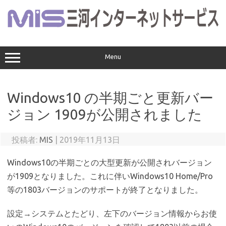
コ
ン
テ
ン
ツ
へ
ス
Menu
キ
ッ
プ
Windows10 の半期ごと更新バー
ジョン 1909が公開されました
投稿者:
MIS
|
2019年11月13日
Windows10の半期ごとの大型更新が公開されバージョン
が1909となりました。これに伴いWindows10 Home/Pro
等の1803バージョンのサポートが終了となりました。
設定→システムとたどり、左下のバージョン情報からお使