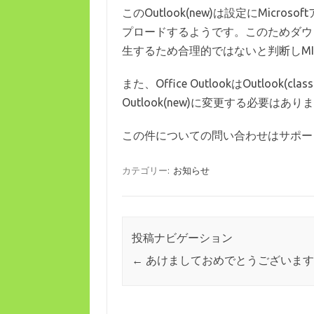
このOutlook(new)は設定にMicro
プロードするようです。このためダウ
生するため合理的ではないと判断しM
また、Office OutlookはOutloo
Outlook(new)に変更する必要は
この件についての問い合わせはサポー
カテゴリー:
お知らせ
投稿ナビゲーション
←
あけましておめでとうございます