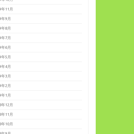
19年11月
19年9月
19年8月
19年7月
19年6月
19年5月
19年4月
19年3月
19年2月
19年1月
18年12月
18年11月
18年10月
18年9月