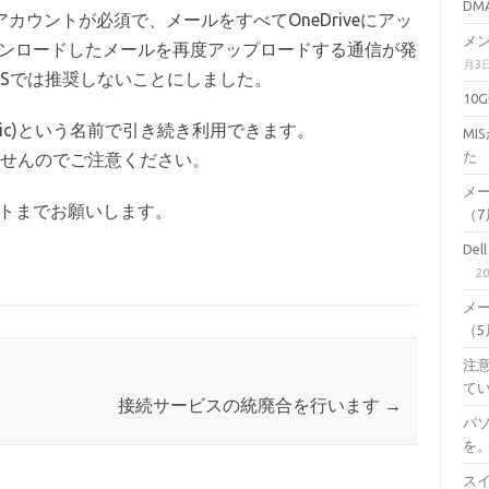
DM
softアカウントが必須で、メールをすべてOneDriveにアッ
メン
ンロードしたメールを再度アップロードする通信が発
月3
ISでは推奨しないことにしました。
10
k(classic)という名前で引き続き利用できます。
M
た
ありませんのでご注意ください。
メ
トまでお願いします。
（7月
De
2
メ
（5月
注意
て
接続サービスの統廃合を行います
→
パ
を
スイ