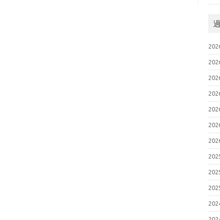
20
20
20
20
20
20
20
20
20
20
20
20