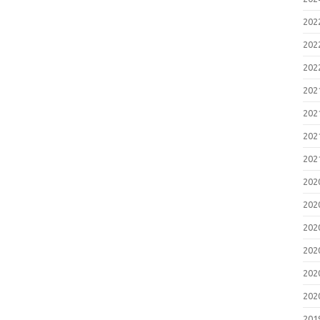
20
20
20
20
20
20
20
20
20
20
20
20
20
20