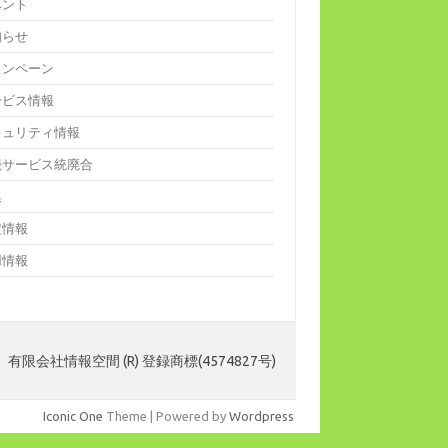
ベント
知らせ
ャンペーン
ービス情報
キュリティ情報
続サービス統廃合
集
定情報
用情報
 有限会社情報空間 (R) 登録商標(4574827号)
Iconic One
Theme | Powered by
Wordpress