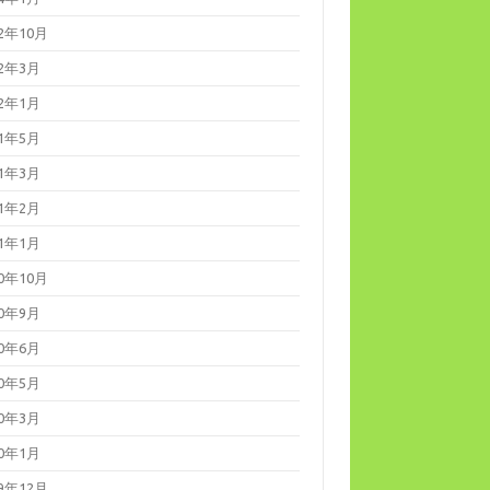
22年10月
22年3月
22年1月
21年5月
21年3月
21年2月
21年1月
20年10月
20年9月
20年6月
20年5月
20年3月
20年1月
19年12月