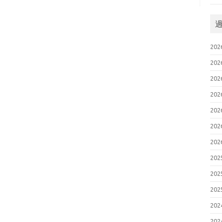
20
20
20
20
20
20
20
20
20
20
20
20