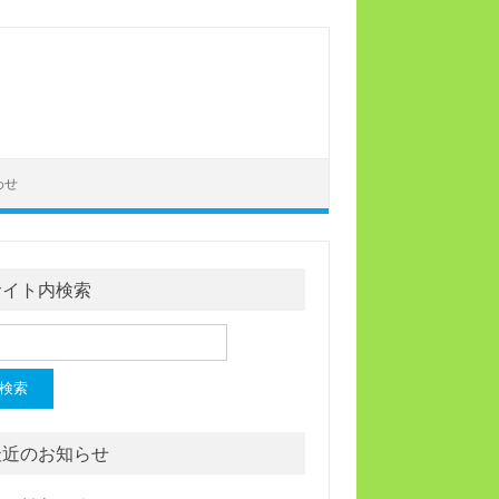
わせ
サイト内検索
最近のお知らせ