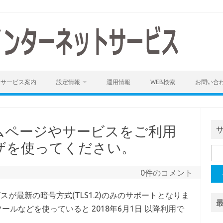
サービス案内
設定情報
運用情報
WEB検索
お問い合
のホームページやサービスをご利用
ザを使ってください。
検
索:
0件のコメント
ービスが最新の暗号方式(TLS1.2)のみのサポートとなりま
ルなどを使っていると 2018年6月1日 以降利用で