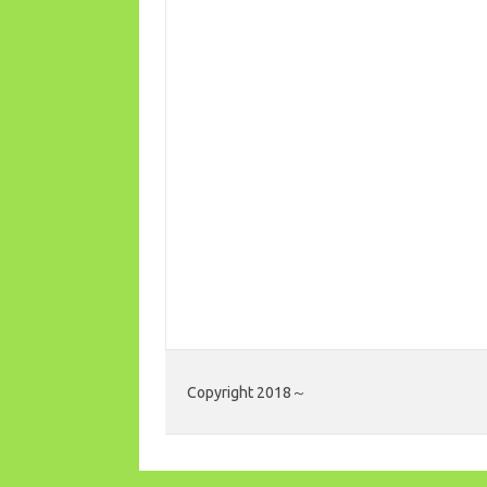
Copyright 2018～