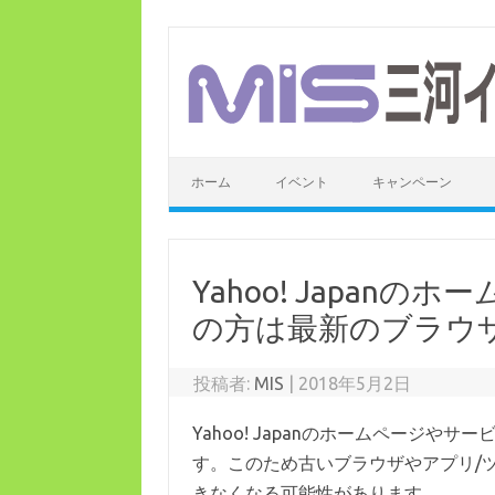
コ
ン
テ
ン
ツ
へ
ス
キ
ッ
ホーム
イベント
キャンペーン
プ
Yahoo! Japan
の方は最新のブラウ
投稿者:
MIS
|
2018年5月2日
Yahoo! Japanのホームページやサ
す。このため古いブラウザやアプリ/ツー
きなくなる可能性があります。