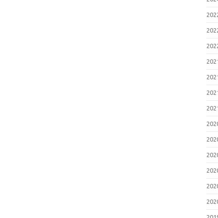
20
20
20
20
20
20
20
20
20
20
20
20
20
20