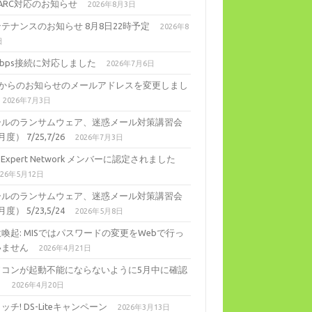
ARC対応のお知らせ
2026年8月3日
テナンスのお知らせ 8月8日22時予定
2026年8
日
Gbps接続に対応しました
2026年7月6日
ISからのお知らせのメールアドレスを変更しまし
2026年7月3日
ールのランサムウェア、迷惑メール対策講習会
度） 7/25,7/26
2026年7月3日
ll Expert Network メンバーに認定されました
026年5月12日
ールのランサムウェア、迷惑メール対策講習会
度） 5/23,5/24
2026年5月8日
喚起: MISではパスワードの変更をWebで行っ
いません
2026年4月21日
ソコンが起動不能にならないように5月中に確認
。
2026年4月20日
ッチ! DS-Liteキャンペーン
2026年3月13日